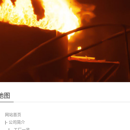
地图
网站首页
|-
公司简介
|--
工厂一览