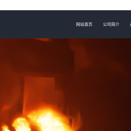
网站首页
公司简介