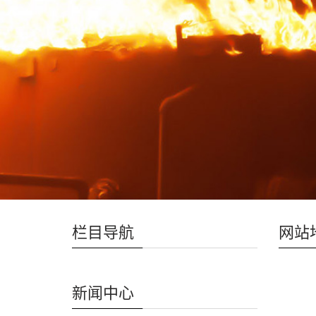
栏目导航
网站
新闻中心